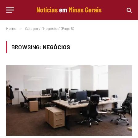
Home
»
Category: "Negócios" (Page 5)
BROWSING:
NEGÓCIOS