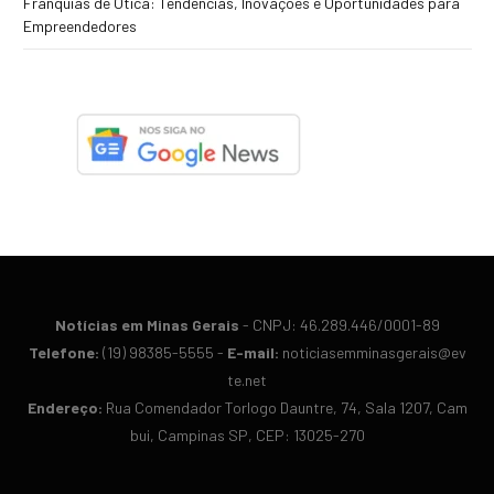
Franquias de Ótica: Tendências, Inovações e Oportunidades para
Empreendedores
Notícias em Minas Gerais
- CN​PJ: 46.​289.​446/​0001-​89
Te​lefone:
(19) 98​385-​5555 -
E-​mail:
noticiasemminasgerais@​ev​
te.​net
En​der​eço:
Rua Co​men​dador Tor​logo Dau​ntre, 74, Sa​la 12​07, Cam​
bui, Cam​pinas SP, C​EP: 13​025-​270