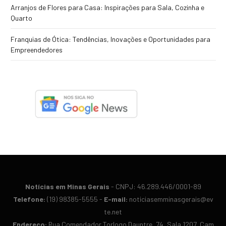
Arranjos de Flores para Casa: Inspirações para Sala, Cozinha e
Quarto
Franquias de Ótica: Tendências, Inovações e Oportunidades para
Empreendedores
Notícias em Minas Gerais
- CN​PJ: 46.​289.​446/​0001-​89
Te​lefone:
(19) 98​385-​5555 -
E-​mail:
noticiasemminasgerais@​ev​
te.​net
En​der​eço:
Rua Co​men​dador Tor​logo Dau​ntre, 74, Sa​la 12​07, Cam​