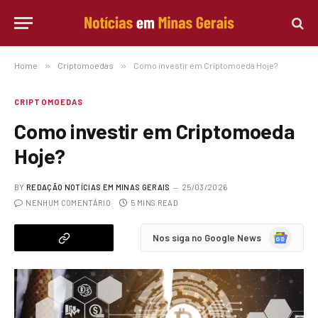
Home
»
Criptomoedas
»
Como investir em Criptomoeda Hoje?
CRIPTOMOEDAS
Como investir em Criptomoeda
Hoje?
BY
REDAÇÃO NOTÍCIAS EM MINAS GERAIS
25/03/2026
NENHUM COMENTÁRIO
5 MINS READ
Google
Nos siga no Google News
News