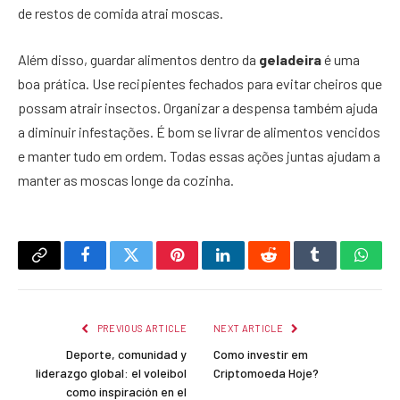
de restos de comida atrai moscas.
Além disso, guardar alimentos dentro da
geladeira
é uma
boa prática. Use recipientes fechados para evitar cheiros que
possam atrair insectos. Organizar a despensa também ajuda
a diminuir infestações. É bom se livrar de alimentos vencidos
e manter tudo em ordem. Todas essas ações juntas ajudam a
manter as moscas longe da cozinha.
Copy
Facebook
Twitter
Pinterest
LinkedIn
Reddit
Tumblr
What
Link
PREVIOUS ARTICLE
NEXT ARTICLE
Deporte, comunidad y
Como investir em
liderazgo global: el voleibol
Criptomoeda Hoje?
como inspiración en el