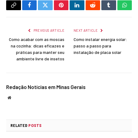
Copy
Facebook
Twitter
Pinterest
LinkedIn
Reddit
Tumblr
What
Link
PREVIOUS ARTICLE
NEXT ARTICLE
Como acabar com as moscas
Como instalar energia solar:
na cozinha: dicas eficazes e
passo a passo para
práticas para manter seu
instalação de placa solar
ambiente livre de insetos
Redação Notícias em Minas Gerais
Website
RELATED
POSTS