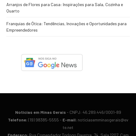
Arranjos de Flores para Casa: Inspirações para Sala, Cozinha e
Quarto
Franquias de Ótica: Tendências, Inovações e Oportunidades para
Empreendedores
Notícias em Minas Gerais
- CN​PJ: 46.​289.​446/​0001-​89
Te​lefone:
(19) 98​385-​5555 -
E-​mail:
noticiasemminasgerais@​ev​
te.​net
En​der​eço:
Rua Co​men​dador Tor​logo Dau​ntre, 74, Sa​la 12​07, Cam​