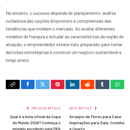
No entanto, o sucesso depende de planejamento, análise
cuidadosa das opções disponíveis e compreensão das
tendências que moldam o mercado. Ao avaliar diferentes
modelos de franquia e estudar as características da região de
atuação, o empreendedor estará mais preparado para tomar
decisões estratégicas e construir um negócio sustentável a
longo prazo.
Copy
Facebook
Twitter
Pinterest
LinkedIn
Reddit
Tumblr
What
Link
PREVIOUS ARTICLE
NEXT ARTICLE
Qual é a bola oficial da Copa
Arranjos de Flores para Casa:
do Mundo 2026? Conheça o
Inspirações para Sala, Cozinha
modelo escolhido pela FIFA
e Quarto