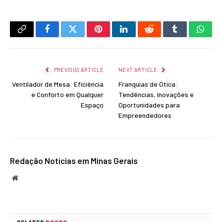
Copy
Facebook
Twitter
Pinterest
LinkedIn
Reddit
Tumblr
What
Link
PREVIOUS ARTICLE
NEXT ARTICLE
Ventilador de Mesa: Eficiência
Franquias de Ótica:
e Conforto em Qualquer
Tendências, Inovações e
Espaço
Oportunidades para
Empreendedores
Redação Notícias em Minas Gerais
Website