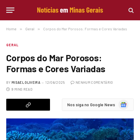
Home
»
Geral
»
Corpos do Mar Porosos: Formas e Cores Variadas
GERAL
Corpos do Mar Porosos:
Formas e Cores Variadas
BY
MISAEL OLIVEIRA
12/06/2025
NENHUM COMENTÁRIO
9 MINS READ
Google
Nos siga no Google News
News