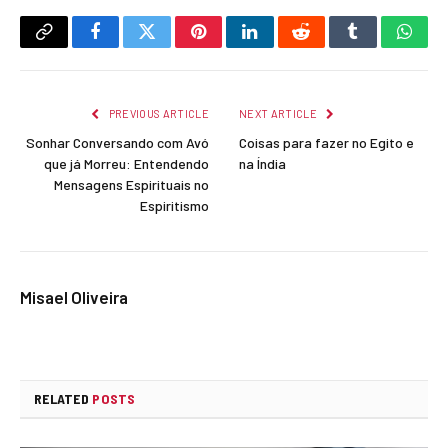
Copy
Facebook
Twitter
Pinterest
LinkedIn
Reddit
Tumblr
What
Link
PREVIOUS ARTICLE
NEXT ARTICLE
Sonhar Conversando com Avó
Coisas para fazer no Egito e
que já Morreu: Entendendo
na Índia
Mensagens Espirituais no
Espiritismo
Misael Oliveira
RELATED
POSTS