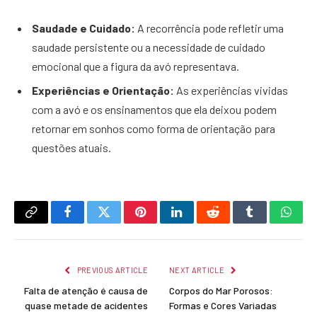
Saudade e Cuidado:
A recorrência pode refletir uma
saudade persistente ou a necessidade de cuidado
emocional que a figura da avó representava.
Experiências e Orientação:
As experiências vividas
com a avó e os ensinamentos que ela deixou podem
retornar em sonhos como forma de orientação para
questões atuais.
Copy
Facebook
Twitter
Pinterest
LinkedIn
Reddit
Tumblr
What
Link
PREVIOUS ARTICLE
NEXT ARTICLE
Falta de atenção é causa de
Corpos do Mar Porosos:
quase metade de acidentes
Formas e Cores Variadas