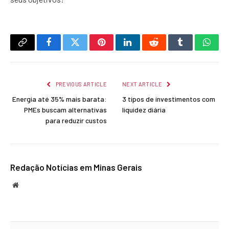
Copy
Facebook
Twitter
Pinterest
LinkedIn
Reddit
Tumblr
What
Link
PREVIOUS ARTICLE
NEXT ARTICLE
Energia até 35% mais barata:
3 tipos de investimentos com
PMEs buscam alternativas
liquidez diária
para reduzir custos
Redação Notícias em Minas Gerais
Website