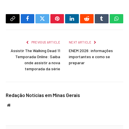
Copy
Facebook
Twitter
Pinterest
LinkedIn
Reddit
Tumblr
What
Link
PREVIOUS ARTICLE
NEXT ARTICLE
Assistir The Walking Dead 11
ENEM 2026: informações
Temporada Online: Saiba
importantes e como se
onde assistir a nova
preparar
temporada da série
Redação Notícias em Minas Gerais
Website