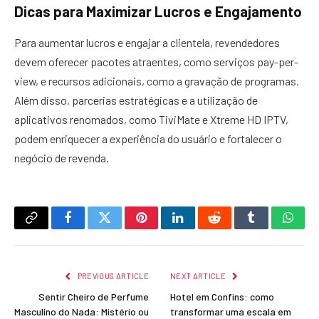
Dicas para Maximizar Lucros e Engajamento
Para aumentar lucros e engajar a clientela, revendedores
devem oferecer pacotes atraentes, como serviços pay-per-
view, e recursos adicionais, como a gravação de programas.
Além disso, parcerias estratégicas e a utilização de
aplicativos renomados, como TiviMate e Xtreme HD IPTV,
podem enriquecer a experiência do usuário e fortalecer o
negócio de revenda.
Copy
Facebook
Twitter
Pinterest
LinkedIn
Reddit
Tumblr
What
Link
PREVIOUS ARTICLE
NEXT ARTICLE
Sentir Cheiro de Perfume
Hotel em Confins: como
Masculino do Nada: Mistério ou
transformar uma escala em