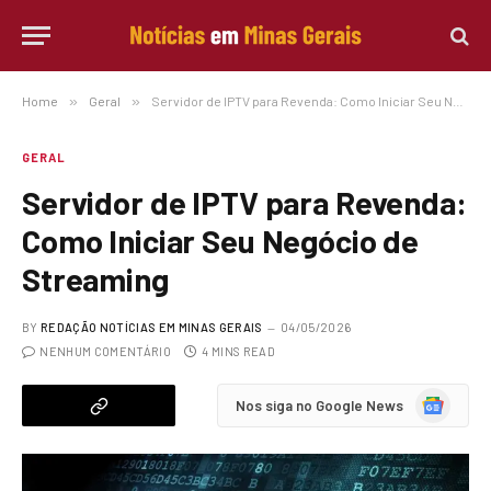
Home
»
Geral
»
Servidor de IPTV para Revenda: Como Iniciar Seu Negócio de Streaming
GERAL
Servidor de IPTV para Revenda:
Como Iniciar Seu Negócio de
Streaming
BY
REDAÇÃO NOTÍCIAS EM MINAS GERAIS
04/05/2026
NENHUM COMENTÁRIO
4 MINS READ
Google
Nos siga no Google News
News