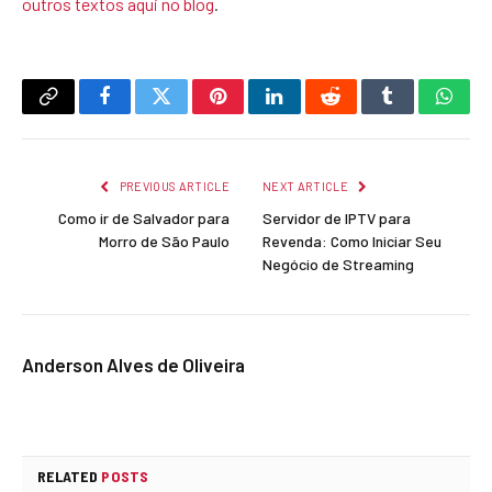
outros textos aqui no blog
.
Copy
Facebook
Twitter
Pinterest
LinkedIn
Reddit
Tumblr
What
Link
PREVIOUS ARTICLE
NEXT ARTICLE
Como ir de Salvador para
Servidor de IPTV para
Morro de São Paulo
Revenda: Como Iniciar Seu
Negócio de Streaming
Anderson Alves de Oliveira
RELATED
POSTS