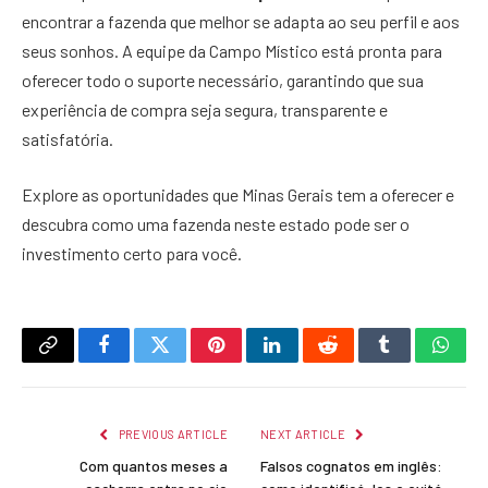
encontrar a fazenda que melhor se adapta ao seu perfil e aos
seus sonhos. A equipe da Campo Místico está pronta para
oferecer todo o suporte necessário, garantindo que sua
experiência de compra seja segura, transparente e
satisfatória.
Explore as oportunidades que Minas Gerais tem a oferecer e
descubra como uma fazenda neste estado pode ser o
investimento certo para você.
Copy
Facebook
Twitter
Pinterest
LinkedIn
Reddit
Tumblr
What
Link
PREVIOUS ARTICLE
NEXT ARTICLE
Com quantos meses a
Falsos cognatos em inglês: