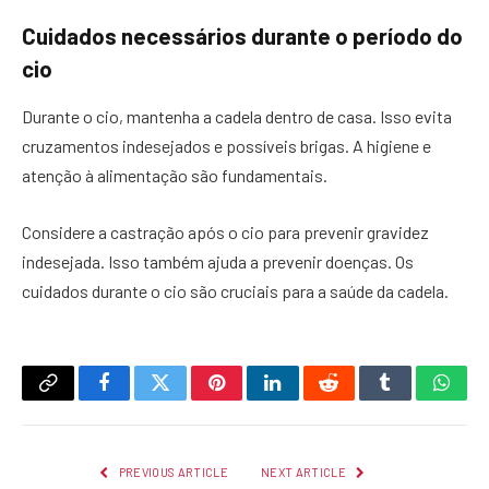
Cuidados necessários durante o período do
cio
Durante o cio, mantenha a cadela dentro de casa. Isso evita
cruzamentos indesejados e possíveis brigas. A higiene e
atenção à alimentação são fundamentais.
Considere a castração após o cio para prevenir gravidez
indesejada. Isso também ajuda a prevenir doenças. Os
cuidados durante o cio são cruciais para a saúde da cadela.
Copy
Facebook
Twitter
Pinterest
LinkedIn
Reddit
Tumblr
What
Link
PREVIOUS ARTICLE
NEXT ARTICLE