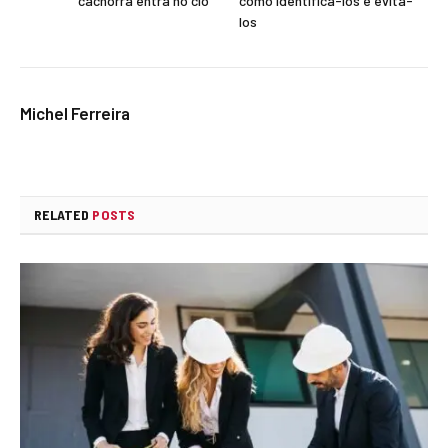
cachorra entra no cio
como identificá-los e evitá-
los
Michel Ferreira
RELATED
POSTS