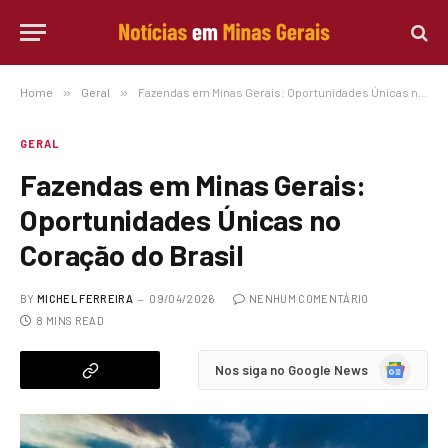
Home
»
Geral
»
Fazendas em Minas Gerais: Oportunidades Únicas no Coração do Brasil
GERAL
Fazendas em Minas Gerais:
Oportunidades Únicas no
Coração do Brasil
BY
MICHEL FERREIRA
09/04/2026
NENHUM COMENTÁRIO
8 MINS READ
Google
Nos siga no Google News
News