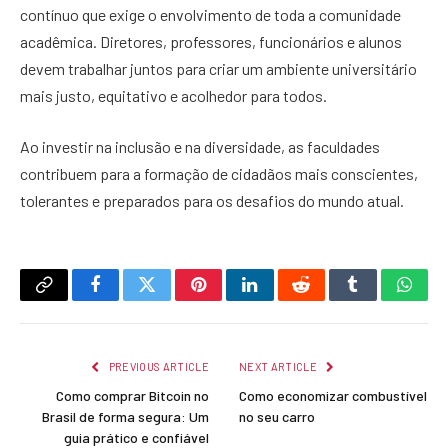
contínuo que exige o envolvimento de toda a comunidade
acadêmica. Diretores, professores, funcionários e alunos
devem trabalhar juntos para criar um ambiente universitário
mais justo, equitativo e acolhedor para todos.
Ao investir na inclusão e na diversidade, as faculdades
contribuem para a formação de cidadãos mais conscientes,
tolerantes e preparados para os desafios do mundo atual.
Copy
Facebook
Twitter
Pinterest
LinkedIn
Reddit
Tumblr
What
Link
PREVIOUS ARTICLE
NEXT ARTICLE
Como comprar Bitcoin no
Como economizar combustível
Brasil de forma segura: Um
no seu carro
guia prático e confiável