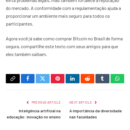
evita problemas legais, mas também fortalece a reputação
do mercado. A conformidade com a regulamentação ajuda a
proporcionar um ambiente mais seguro para todos os
participantes.
Agora você já sabe como comprar Bitcoin no Brasil de forma
segura, compartilhe este texto com seus amigos para que
eles também saibam.
Copy
Facebook
Twitter
Pinterest
LinkedIn
Reddit
Tumblr
What
Link
PREVIOUS ARTICLE
NEXT ARTICLE
Inteligência artificial na
A importância da diversidade
educação: inovação no ensino
nas faculdades