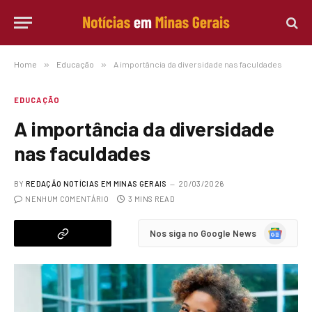
Home
»
Educação
»
A importância da diversidade nas faculdades
EDUCAÇÃO
A importância da diversidade
nas faculdades
BY
REDAÇÃO NOTÍCIAS EM MINAS GERAIS
20/03/2026
NENHUM COMENTÁRIO
3 MINS READ
Google
Nos siga no Google News
News