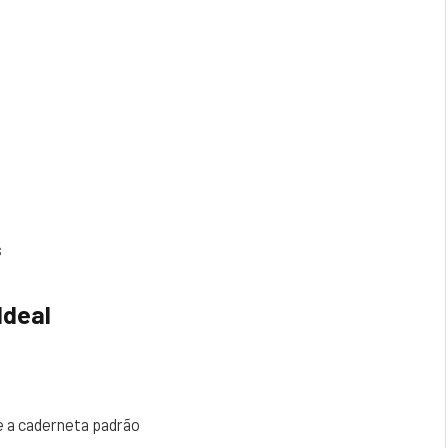
s
Ideal
 a caderneta padrão