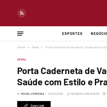
RSS
ESPORTES
NEGÓCI
Home
»
Geral
»
Porta Caderneta de Vacinação: Organizando a Sa
GERAL
Porta Caderneta de Va
Saúde com Estilo e Pr
BY
MICHEL FERREIRA
27/03/2026
NENHUM COMENTÁRIO
Copy Link