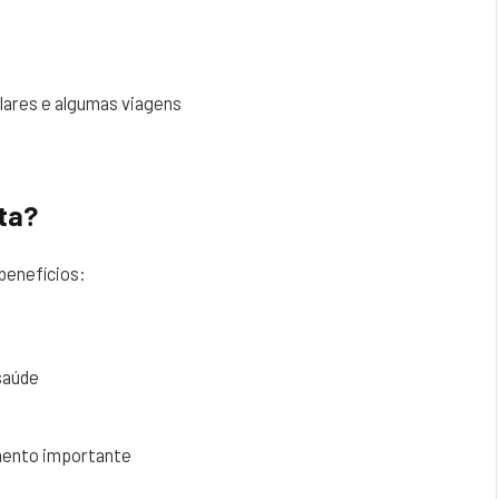
lares e algumas viagens
ta?
benefícios:
saúde
umento importante