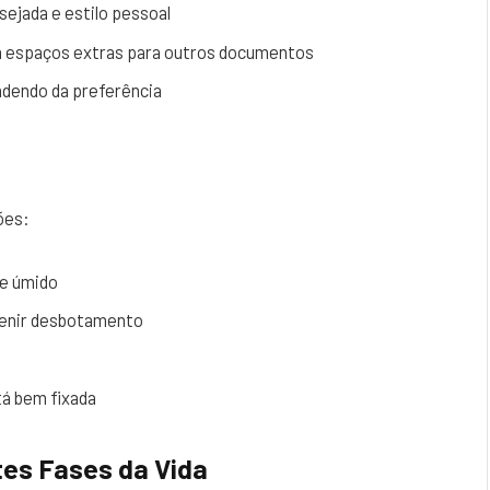
sejada e estilo pessoal
 espaços extras para outros documentos
ndendo da preferência
ões:
e úmido
venir desbotamento
tá bem fixada
tes Fases da Vida