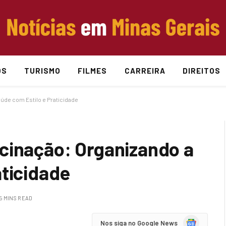
OS
TURISMO
FILMES
CARREIRA
DIREITOS
úde com Estilo e Praticidade
cinação: Organizando a
aticidade
5 MINS READ
Google
Nos siga no Google News