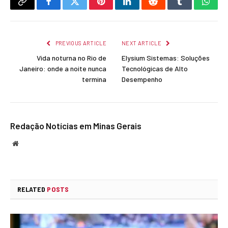
Copy
Facebook
Twitter
Pinterest
LinkedIn
Reddit
Tumblr
What
Link
PREVIOUS ARTICLE
NEXT ARTICLE
Vida noturna no Rio de
Elysium Sistemas: Soluções
Janeiro: onde a noite nunca
Tecnológicas de Alto
termina
Desempenho
Redação Notícias em Minas Gerais
Website
RELATED
POSTS