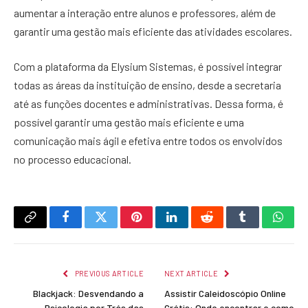
aumentar a interação entre alunos e professores, além de
garantir uma gestão mais eficiente das atividades escolares.
Com a plataforma da Elysium Sistemas, é possível integrar
todas as áreas da instituição de ensino, desde a secretaria
até as funções docentes e administrativas. Dessa forma, é
possível garantir uma gestão mais eficiente e uma
comunicação mais ágil e efetiva entre todos os envolvidos
no processo educacional.
Copy
Facebook
Twitter
Pinterest
LinkedIn
Reddit
Tumblr
What
Link
PREVIOUS ARTICLE
NEXT ARTICLE
Blackjack: Desvendando a
Assistir Caleidoscópio Online
Psicologia por Trás das
Grátis: Onde encontrar e como