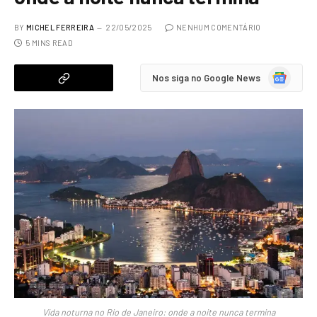
BY
MICHEL FERREIRA
22/05/2025
NENHUM COMENTÁRIO
5 MINS READ
Google
Nos siga no Google News
News
Vida noturna no Rio de Janeiro: onde a noite nunca termina