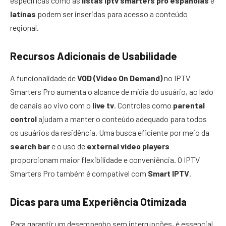
específicas como as
listas iptv smarters pro españolas
e
latinas
podem ser inseridas para acesso a conteúdo
regional.
Recursos Adicionais de Usabilidade
A funcionalidade de
VOD (Video On Demand)
no IPTV
Smarters Pro aumenta o alcance de mídia do usuário, ao lado
de canais ao vivo com o
live tv
. Controles como
parental
control
ajudam a manter o conteúdo adequado para todos
os usuários da residência. Uma busca eficiente por meio da
search bar
e o uso de
external video players
proporcionam maior flexibilidade e conveniência. O IPTV
Smarters Pro também é compatível com
Smart IPTV
.
Dicas para uma Experiência Otimizada
Para garantir um desempenho sem interrupções, é essencial