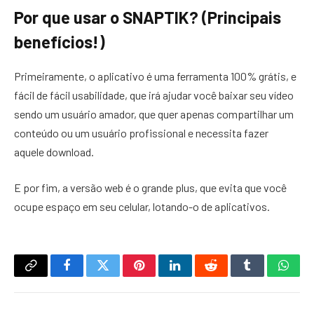
Por que usar o SNAPTIK? (Principais
benefícios!)
Primeiramente, o aplicativo é uma ferramenta 100% grátis, e
fácil de fácil usabilidade, que irá ajudar você baixar seu vídeo
sendo um usuário amador, que quer apenas compartilhar um
conteúdo ou um usuário profissional e necessita fazer
aquele download.
E por fim, a versão web é o grande plus, que evita que você
ocupe espaço em seu celular, lotando-o de aplicativos.
Copy
Facebook
Twitter
Pinterest
LinkedIn
Reddit
Tumblr
What
Link