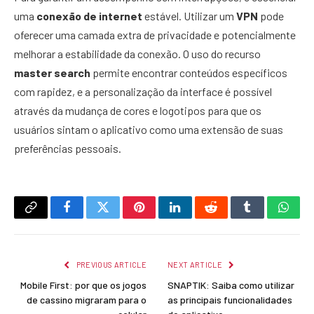
uma
conexão de internet
estável. Utilizar um
VPN
pode
oferecer uma camada extra de privacidade e potencialmente
melhorar a estabilidade da conexão. O uso do recurso
master search
permite encontrar conteúdos específicos
com rapidez, e a personalização da interface é possível
através da mudança de cores e logotipos para que os
usuários sintam o aplicativo como uma extensão de suas
preferências pessoais.
Copy
Facebook
Twitter
Pinterest
LinkedIn
Reddit
Tumblr
What
Link
PREVIOUS ARTICLE
NEXT ARTICLE
Mobile First: por que os jogos
SNAPTIK: Saiba como utilizar
de cassino migraram para o
as principais funcionalidades