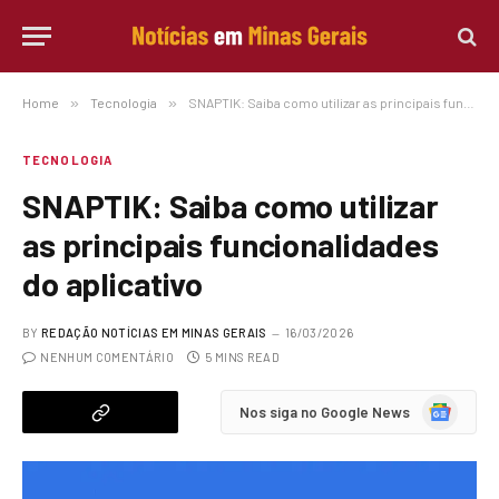
Home
»
Tecnologia
»
SNAPTIK: Saiba como utilizar as principais funcionalidades do aplicativo
TECNOLOGIA
SNAPTIK: Saiba como utilizar
as principais funcionalidades
do aplicativo
BY
REDAÇÃO NOTÍCIAS EM MINAS GERAIS
16/03/2026
NENHUM COMENTÁRIO
5 MINS READ
Google
Nos siga no Google News
News