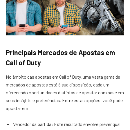
Principais Mercados de Apostas em
Call of Duty
No âmbito das apostas em Call of Duty, uma vasta gama de
mercados de apostas está à sua disposição, cada um
oferecendo oportunidades distintas de apostar com base em
seus insights e preferências. Entre estas opções, você pode
apostar em:
Vencedor da partida: Este resultado envolve prever qual