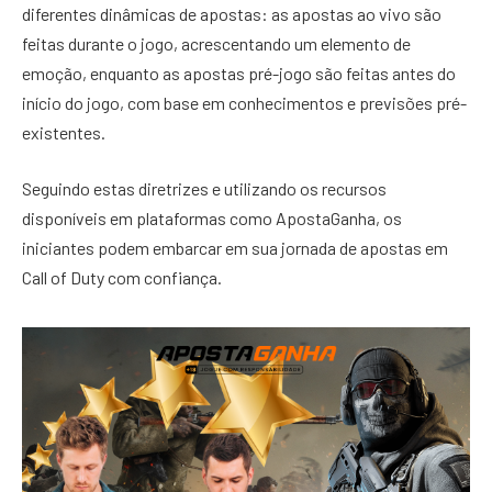
diferentes dinâmicas de apostas: as apostas ao vivo são
feitas durante o jogo, acrescentando um elemento de
emoção, enquanto as apostas pré-jogo são feitas antes do
início do jogo, com base em conhecimentos e previsões pré-
existentes.
Seguindo estas diretrizes e utilizando os recursos
disponíveis em plataformas como ApostaGanha, os
iniciantes podem embarcar em sua jornada de apostas em
Call of Duty com confiança.