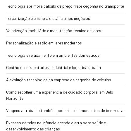
Tecnologia aprimora cálculo de preço frete cegonha no transporte
Terceirização e ensino a distância nos negócios
Valorização imobiliária e manutenção técnica de lares
Personalização e estilo em lares modernos
Tecnologia e relaxamento em ambientes domésticos
Gestão de infraestrutura industrial e logística urbana
A evolução tecnológica na empresa de cegonha de veículos
Como escolher uma experiência de cuidado corporal em Belo
Horizonte
Viagens a trabalho também podem incluir momentos de bem-estar
Excesso de telas na infância acende alerta para saúde e
desenvolvimento das crianças