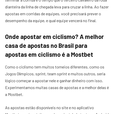
dianteira da linha de chegada leva para cruzar a linha. Ao fazer
apostas em corridas de equipes, você precisará prever o
desempenho da equipe, e qual equipe vencerá no final.
Onde apostar em ciclismo? A melhor
casa de apostas no Brasil para
apostas em ciclismo é a Mostbet
Como o ciclismo tem muitos torneios diferentes, como os
Jogos Olímpicos, sprint, team sprint e muitos outros, seria
lógico começar a apostar nele e ganhar dinheiro com isso.
Experimentamos muitas casas de apostas e a melhor delas é
a Mostbet.
As apostas estão disponíveis no site e no aplicativo