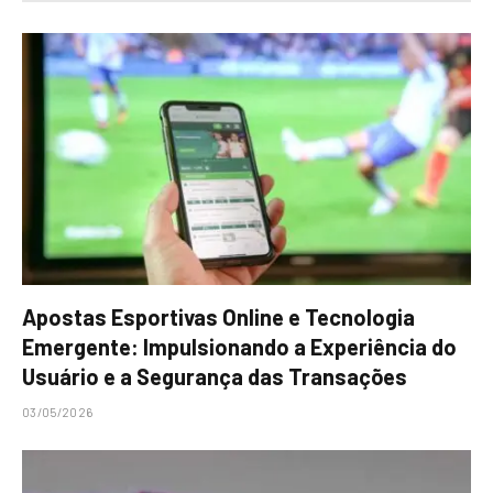
Apostas Esportivas Online e Tecnologia
Emergente: Impulsionando a Experiência do
Usuário e a Segurança das Transações
03/05/2026