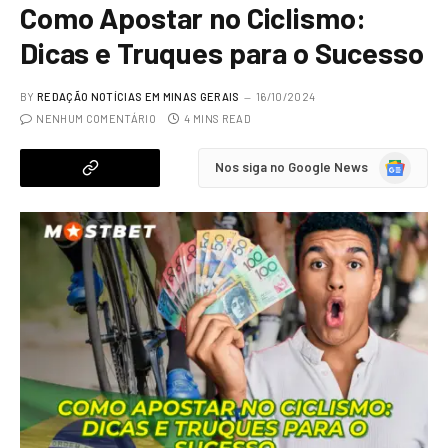
Como Apostar no Ciclismo:
Dicas e Truques para o Sucesso
BY
REDAÇÃO NOTÍCIAS EM MINAS GERAIS
16/10/2024
NENHUM COMENTÁRIO
4 MINS READ
Google
Nos siga no Google News
News