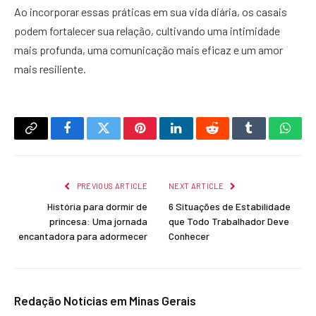
Ao incorporar essas práticas em sua vida diária, os casais
podem fortalecer sua relação, cultivando uma intimidade
mais profunda, uma comunicação mais eficaz e um amor
mais resiliente.
Copy
Facebook
Twitter
Pinterest
LinkedIn
Reddit
Tumblr
What
Link
PREVIOUS ARTICLE
NEXT ARTICLE
História para dormir de
6 Situações de Estabilidade
princesa: Uma jornada
que Todo Trabalhador Deve
encantadora para adormecer
Conhecer
Redação Notícias em Minas Gerais