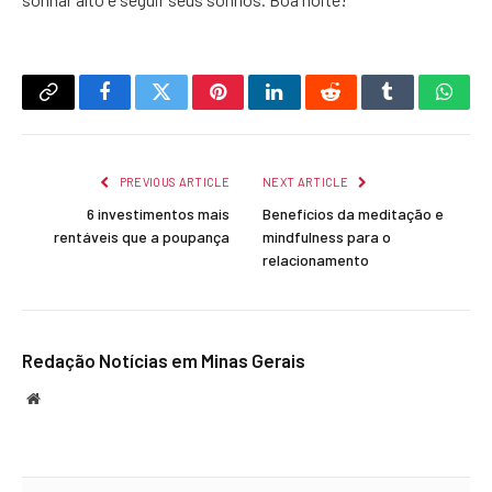
Copy
Facebook
Twitter
Pinterest
LinkedIn
Reddit
Tumblr
What
Link
PREVIOUS ARTICLE
NEXT ARTICLE
6 investimentos mais
Benefícios da meditação e
rentáveis que a poupança
mindfulness para o
relacionamento
Redação Notícias em Minas Gerais
Website