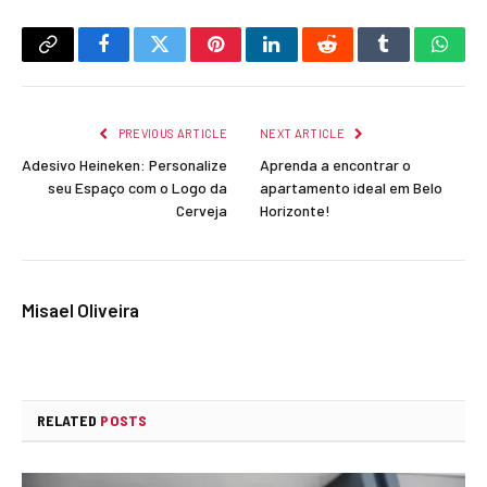
Copy
Facebook
Twitter
Pinterest
LinkedIn
Reddit
Tumblr
What
Link
PREVIOUS ARTICLE
NEXT ARTICLE
Adesivo Heineken: Personalize
Aprenda a encontrar o
seu Espaço com o Logo da
apartamento ideal em Belo
Cerveja
Horizonte!
Misael Oliveira
RELATED
POSTS