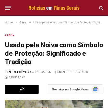
Home
»
Geral
»
Usado pela Noiva como Símbolo de Proteção: Significado e Tradição
GERAL
Usado pela Noiva como Símbolo
de Proteção: Significado e
Tradição
BY
MISAEL OLIVEIRA
29/03/2026
NENHUM COMENTÁRIO
8 MINS READ
Google
Nos siga no Google News
News