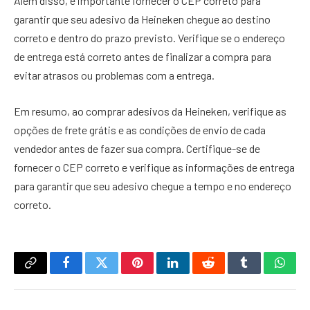
Além disso, é importante fornecer o CEP correto para
garantir que seu adesivo da Heineken chegue ao destino
correto e dentro do prazo previsto. Verifique se o endereço
de entrega está correto antes de finalizar a compra para
evitar atrasos ou problemas com a entrega.
Em resumo, ao comprar adesivos da Heineken, verifique as
opções de frete grátis e as condições de envio de cada
vendedor antes de fazer sua compra. Certifique-se de
fornecer o CEP correto e verifique as informações de entrega
para garantir que seu adesivo chegue a tempo e no endereço
correto.
Copy
Facebook
Twitter
Pinterest
LinkedIn
Reddit
Tumblr
What
Link