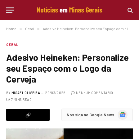
Home
»
Geral
»
Adesivo Heineken: Personalize seu Espaço com o Logo da Cerveja
GERAL
Adesivo Heineken: Personalize
seu Espaço com o Logo da
Cerveja
BY
MISAEL OLIVEIRA
29/03/2026
NENHUM COMENTÁRIO
7 MINS READ
Google
Nos siga no Google News
News