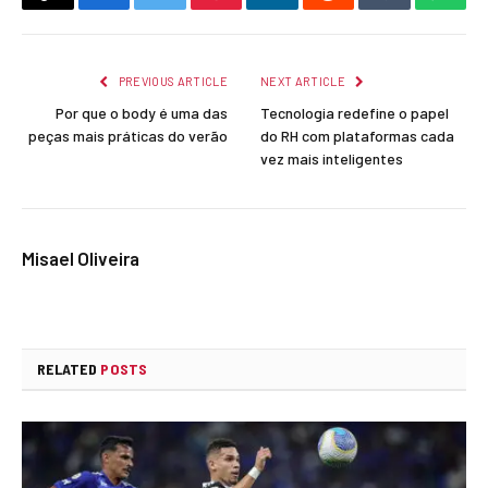
Copy
Facebook
Twitter
Pinterest
LinkedIn
Reddit
Tumblr
What
Link
PREVIOUS ARTICLE
NEXT ARTICLE
Por que o body é uma das
Tecnologia redefine o papel
peças mais práticas do verão
do RH com plataformas cada
vez mais inteligentes
Misael Oliveira
RELATED
POSTS