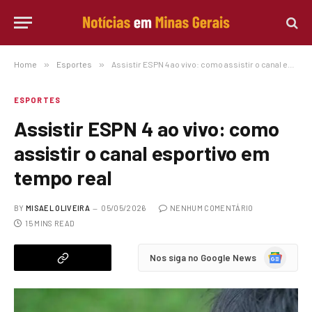
Home
»
Esportes
»
Assistir ESPN 4 ao vivo: como assistir o canal esportivo em tempo real
ESPORTES
Assistir ESPN 4 ao vivo: como
assistir o canal esportivo em
tempo real
BY
MISAEL OLIVEIRA
05/05/2026
NENHUM COMENTÁRIO
15 MINS READ
Google
Nos siga no Google News
News