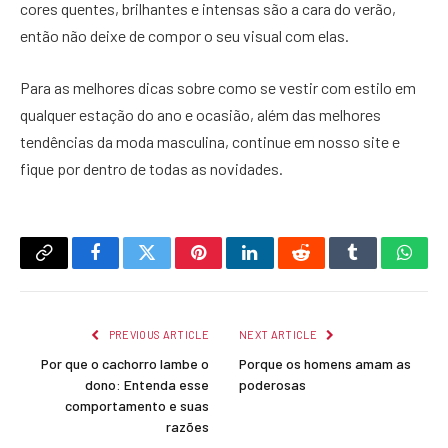
cores quentes, brilhantes e intensas são a cara do verão,
então não deixe de compor o seu visual com elas.
Para as melhores dicas sobre como se vestir com estilo em
qualquer estação do ano e ocasião, além das melhores
tendências da moda masculina, continue em nosso site e
fique por dentro de todas as novidades.
Copy
Facebook
Twitter
Pinterest
LinkedIn
Reddit
Tumblr
What
Link
PREVIOUS ARTICLE
NEXT ARTICLE
Por que o cachorro lambe o
Porque os homens amam as
dono: Entenda esse
poderosas
comportamento e suas
razões