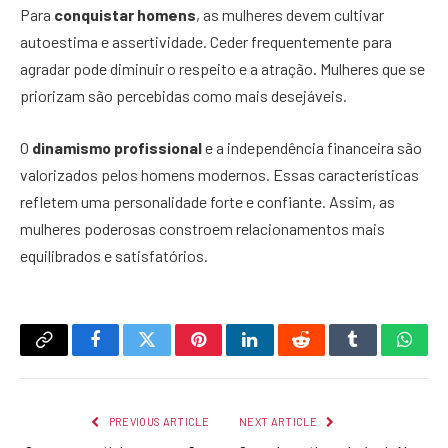
Para
conquistar homens
, as mulheres devem cultivar
autoestima e assertividade. Ceder frequentemente para
agradar pode diminuir o respeito e a atração. Mulheres que se
priorizam são percebidas como mais desejáveis.
O
dinamismo profissional
e a independência financeira são
valorizados pelos homens modernos. Essas características
refletem uma personalidade forte e confiante. Assim, as
mulheres poderosas constroem relacionamentos mais
equilibrados e satisfatórios.
Copy
Facebook
Twitter
Pinterest
LinkedIn
Reddit
Tumblr
What
Link
PREVIOUS ARTICLE
NEXT ARTICLE