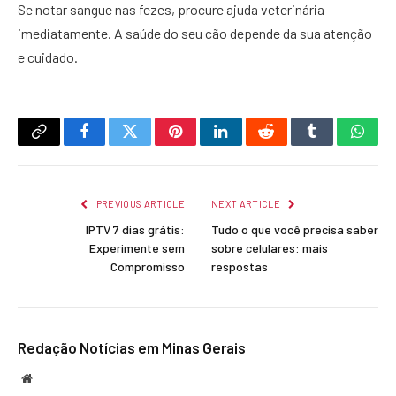
Se notar sangue nas fezes, procure ajuda veterinária
imediatamente. A saúde do seu cão depende da sua atenção
e cuidado.
Copy
Facebook
Twitter
Pinterest
LinkedIn
Reddit
Tumblr
What
Link
PREVIOUS ARTICLE
NEXT ARTICLE
IPTV 7 dias grátis:
Tudo o que você precisa saber
Experimente sem
sobre celulares: mais
Compromisso
respostas
Redação Notícias em Minas Gerais
Website