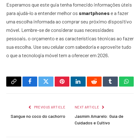
Esperamos que este guia tenha fornecido informações úteis
para ajudá-lo a entender melhor os
smartphones
e a fazer
uma escolha informada ao comprar seu próximo dispositivo
móvel. Lembre-se de considerar suas necessidades
pessoais, o orçamento e as características técnicas ao fazer
sua escolha. Use seu celular com sabedoria e aproveite tudo
o que a tecnologia móvel tem a oferecer em 2026.
Copy
Facebook
Twitter
Pinterest
LinkedIn
Reddit
Tumblr
What
Link
PREVIOUS ARTICLE
NEXT ARTICLE
Sangue no coco do cachorro
Jasmim Amarelo: Guia de
Cuidados e Cultivo