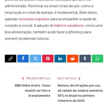
administrada. Monitorar os sinais vitais do pet, como a
respiração e o nível de energia, é fundamental. Além disso,
agendar
consultas regulares
para acompanhar a saúde do
coração é crucial. A adoção de
hábitos saudáveis
, como uma
boa alimentação, também pode fazer a diferença para
prevenir problemas futuros.
Copy
Facebook
Twitter
Pinterest
LinkedIn
Reddit
Tumblr
What
Link
PREVIOUS ARTICLE
NEXT ARTICLE
BBB Online Grátis: Como
Número de infrações por uso
Assistir ao Vivo e
de celular ao volante aumenta
Gratuitamente
30% no Brasil no primeiro
trimestre de 2025