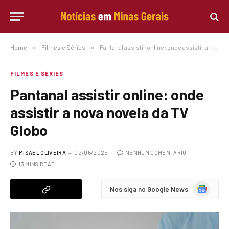
Home
»
Filmes e Séries
»
Pantanal assistir online: onde assistir a nova novela da TV Globo
FILMES E SÉRIES
Pantanal assistir online: onde
assistir a nova novela da TV
Globo
BY
MISAEL OLIVEIRA
02/06/2025
NENHUM COMENTÁRIO
13 MINS READ
Google
Nos siga no Google News
News