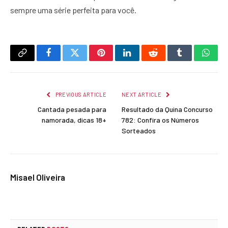
sempre uma série perfeita para você.
Copy
Facebook
Twitter
Pinterest
LinkedIn
Reddit
Tumblr
What
Link
PREVIOUS ARTICLE
NEXT ARTICLE
Cantada pesada para
Resultado da Quina Concurso
namorada, dicas 18+
782: Confira os Números
Sorteados
Misael Oliveira