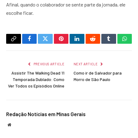
Afinal, quando o colaborador se sente parte da jornada, ele
escolhe ficar.
Copy
Facebook
Twitter
Pinterest
LinkedIn
Reddit
Tumblr
What
Link
PREVIOUS ARTICLE
NEXT ARTICLE
Assistir The Walking Dead 11
Como ir de Salvador para
Temporada Dublado: Como
Morro de São Paulo
Ver Todos os Episódios Online
Redação Notícias em Minas Gerais
Website