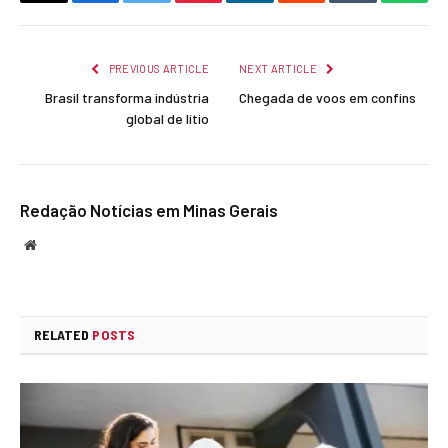
Copy
Facebook
Twitter
Pinterest
LinkedIn
Reddit
Tumblr
What
Link
PREVIOUS ARTICLE
NEXT ARTICLE
Brasil transforma indústria
Chegada de voos em confins
global de lítio
Redação Notícias em Minas Gerais
Website
RELATED
POSTS