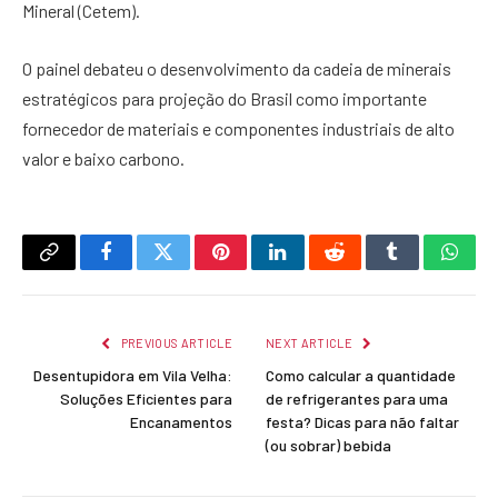
Mineral (Cetem).
O painel debateu o desenvolvimento da cadeia de minerais
estratégicos para projeção do Brasil como importante
fornecedor de materiais e componentes industriais de alto
valor e baixo carbono.
Copy
Facebook
Twitter
Pinterest
LinkedIn
Reddit
Tumblr
What
Link
PREVIOUS ARTICLE
NEXT ARTICLE
Desentupidora em Vila Velha:
Como calcular a quantidade
Soluções Eficientes para
de refrigerantes para uma
Encanamentos
festa? Dicas para não faltar
(ou sobrar) bebida