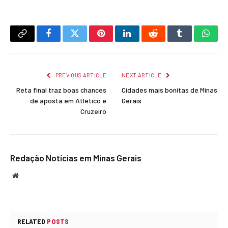
Copy
Facebook
Twitter
Pinterest
LinkedIn
Reddit
Tumblr
What
Link
PREVIOUS ARTICLE
NEXT ARTICLE
Reta final traz boas chances
Cidades mais bonitas de Minas
de aposta em Atlético e
Gerais
Cruzeiro
Redação Notícias em Minas Gerais
Website
RELATED
POSTS