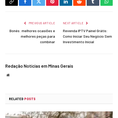
Copy
Facebook
Twitter
Pinterest
LinkedIn
Reddit
Tumblr
What
Link
PREVIOUS ARTICLE
NEXT ARTICLE
Bonés: melhores ocasiões e
Revenda IPTV Painel Grátis:
melhores peças para
Como Iniciar Seu Negócio Sem
combinar
Investimento Inicial
Redação Notícias em Minas Gerais
Website
RELATED
POSTS