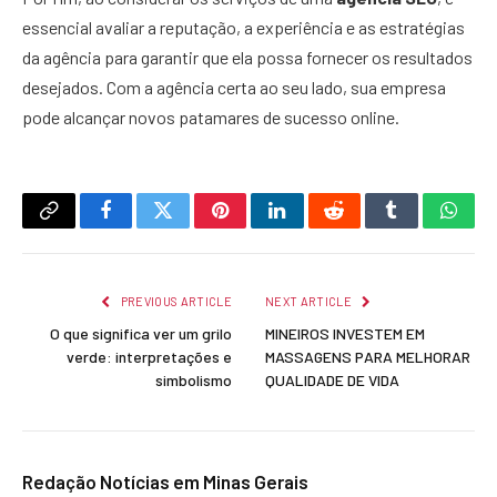
essencial avaliar a reputação, a experiência e as estratégias
da agência para garantir que ela possa fornecer os resultados
desejados. Com a agência certa ao seu lado, sua empresa
pode alcançar novos patamares de sucesso online.
Copy
Facebook
Twitter
Pinterest
LinkedIn
Reddit
Tumblr
What
Link
PREVIOUS ARTICLE
NEXT ARTICLE
O que significa ver um grilo
MINEIROS INVESTEM EM
verde: interpretações e
MASSAGENS PARA MELHORAR
simbolismo
QUALIDADE DE VIDA
Redação Notícias em Minas Gerais