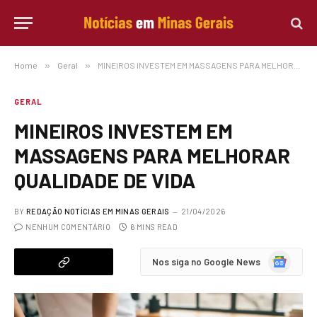
Home
»
Geral
»
MINEIROS INVESTEM EM MASSAGENS PARA MELHORAR QUALIDADE DE VIDA
GERAL
MINEIROS INVESTEM EM
MASSAGENS PARA MELHORAR
QUALIDADE DE VIDA
BY
REDAÇÃO NOTÍCIAS EM MINAS GERAIS
21/04/2026
NENHUM COMENTÁRIO
6 MINS READ
Google
Nos siga no Google News
News