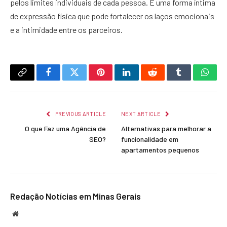
pelos limites individuais de cada pessoa. É uma forma íntima
de expressão física que pode fortalecer os laços emocionais
e a intimidade entre os parceiros.
Copy
Facebook
Twitter
Pinterest
LinkedIn
Reddit
Tumblr
What
Link
PREVIOUS ARTICLE
NEXT ARTICLE
O que Faz uma Agência de
Alternativas para melhorar a
SEO?
funcionalidade em
apartamentos pequenos
Redação Notícias em Minas Gerais
Website