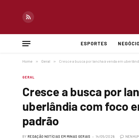
RSS
ESPORTES
NEGÓCI
Home
»
Geral
»
Cresce a busca por lancha à venda em uberlândi
GERAL
Cresce a busca por la
uberlândia com foco em
padrão
BY
REDAÇÃO NOTÍCIAS EM MINAS GERAIS
14/05/2026
NENHUM