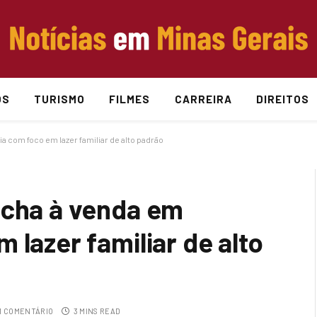
OS
TURISMO
FILMES
CARREIRA
DIREITOS
a com foco em lazer familiar de alto padrão
ncha à venda em
 lazer familiar de alto
 COMENTÁRIO
3 MINS READ