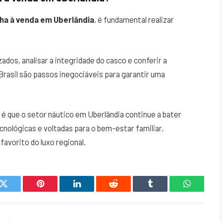
ha à venda em Uberlândia
, é fundamental realizar
ados, analisar a integridade do casco e conferir a
Brasil são passos inegociáveis para garantir uma
 que o setor náutico em Uberlândia continue a bater
nológicas e voltadas para o bem-estar familiar,
avorito do luxo regional.
k
Twitter
Pinterest
LinkedIn
Reddit
Tumblr
WhatsAp