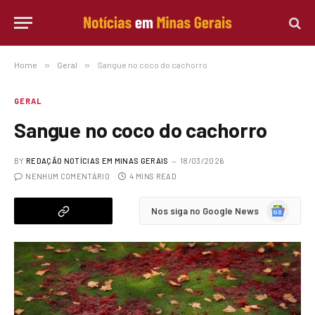
Home
»
Geral
»
Sangue no coco do cachorro
GERAL
Sangue no coco do cachorro
BY
REDAÇÃO NOTÍCIAS EM MINAS GERAIS
18/03/2026
NENHUM COMENTÁRIO
4 MINS READ
Google
Nos siga no Google News
News