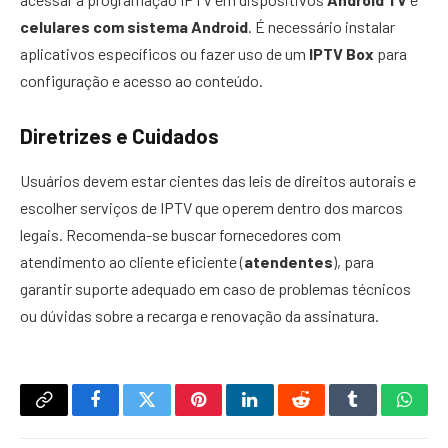
celulares com sistema Android
. É necessário instalar
aplicativos específicos ou fazer uso de um
IPTV Box
para
configuração e acesso ao conteúdo.
Diretrizes e Cuidados
Usuários devem estar cientes das leis de direitos autorais e
escolher serviços de IPTV que operem dentro dos marcos
legais. Recomenda-se buscar fornecedores com
atendimento ao cliente eficiente (
atendentes
), para
garantir suporte adequado em caso de problemas técnicos
ou dúvidas sobre a recarga e renovação da assinatura.
Copy
Facebook
Twitter
Pinterest
LinkedIn
Reddit
Tumblr
What
Link