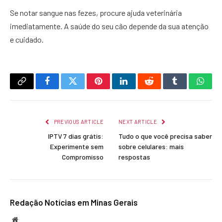
Se notar sangue nas fezes, procure ajuda veterinária
imediatamente. A saúde do seu cão depende da sua atenção
e cuidado.
Copy
Facebook
Twitter
Pinterest
LinkedIn
Reddit
Tumblr
What
Link
PREVIOUS ARTICLE
NEXT ARTICLE
IPTV 7 dias grátis:
Tudo o que você precisa saber
Experimente sem
sobre celulares: mais
Compromisso
respostas
Redação Notícias em Minas Gerais
Website