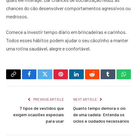
chances do cão desenvolver comportamentos agressivos ou
medrosos.
Comece a investir tempo diário em brincadeiras e carinhos.
Todos esses hábitos podem ajudar o seu cãozinho a manter
uma rotina saudável, alegre e confortável.
Copy
Facebook
Twitter
Pinterest
LinkedIn
Reddit
Tumblr
What
Link
PREVIOUS ARTICLE
NEXT ARTICLE
7 tipos de vestidos que
Quanto tempo demora o cio
exigem ocasiões especiais
de uma cadela: Entenda os
para usar
ciclos e cuidados necessários