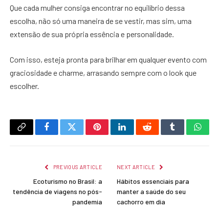
Que cada mulher consiga encontrar no equilíbrio dessa
escolha, não só uma maneira de se vestir, mas sim, uma
extensão de sua própria essência e personalidade.
Com isso, esteja pronta para brilhar em qualquer evento com
graciosidade e charme, arrasando sempre com o look que
escolher.
Copy
Facebook
Twitter
Pinterest
LinkedIn
Reddit
Tumblr
What
Link
PREVIOUS ARTICLE
NEXT ARTICLE
Ecoturismo no Brasil: a
Hábitos essenciais para
tendência de viagens no pós-
manter a saúde do seu
pandemia
cachorro em dia