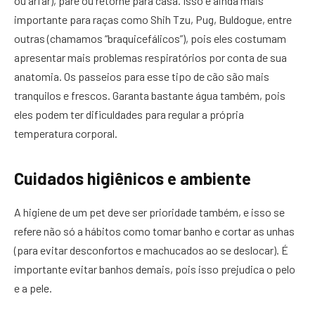
ou arfar), pare ou retorne para casa. Isso é ainda mais
importante para raças como Shih Tzu, Pug, Buldogue, entre
outras (chamamos “braquicefálicos”), pois eles costumam
apresentar mais problemas respiratórios por conta de sua
anatomia. Os passeios para esse tipo de cão são mais
tranquilos e frescos. Garanta bastante água também, pois
eles podem ter dificuldades para regular a própria
temperatura corporal.
Cuidados higiênicos e ambiente
A higiene de um pet deve ser prioridade também, e isso se
refere não só a hábitos como tomar banho e cortar as unhas
(para evitar desconfortos e machucados ao se deslocar). É
importante evitar banhos demais, pois isso prejudica o pelo
e a pele.