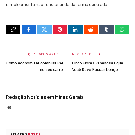
simplesmente não funcionando da forma desejada.
Copy
Facebook
Twitter
Pinterest
LinkedIn
Reddit
Tumblr
What
Link
PREVIOUS ARTICLE
NEXT ARTICLE
Como economizar combustível
Cinco Flores Venenosas que
no seu carro
Você Deve Passar Longe
Redação Notícias em Minas Gerais
Website
RELATED
POSTS