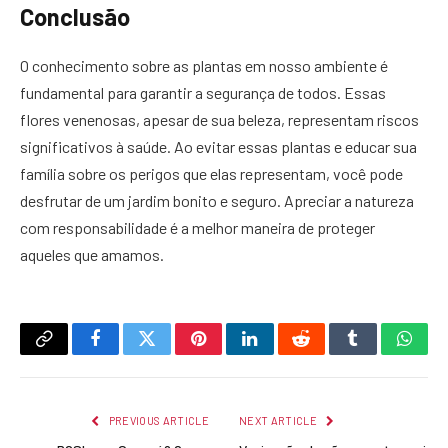
Conclusão
O conhecimento sobre as plantas em nosso ambiente é
fundamental para garantir a segurança de todos. Essas
flores venenosas, apesar de sua beleza, representam riscos
significativos à saúde. Ao evitar essas plantas e educar sua
família sobre os perigos que elas representam, você pode
desfrutar de um jardim bonito e seguro. Apreciar a natureza
com responsabilidade é a melhor maneira de proteger
aqueles que amamos.
Copy
Facebook
Twitter
Pinterest
LinkedIn
Reddit
Tumblr
What
Link
PREVIOUS ARTICLE
NEXT ARTICLE