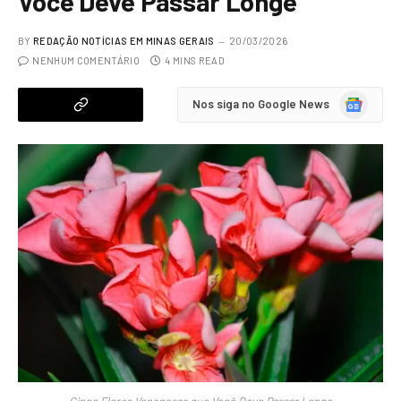
Você Deve Passar Longe
BY
REDAÇÃO NOTÍCIAS EM MINAS GERAIS
20/03/2026
NENHUM COMENTÁRIO
4 MINS READ
Google
Nos siga no Google News
News
Cinco Flores Venenosas que Você Deve Passar Longe