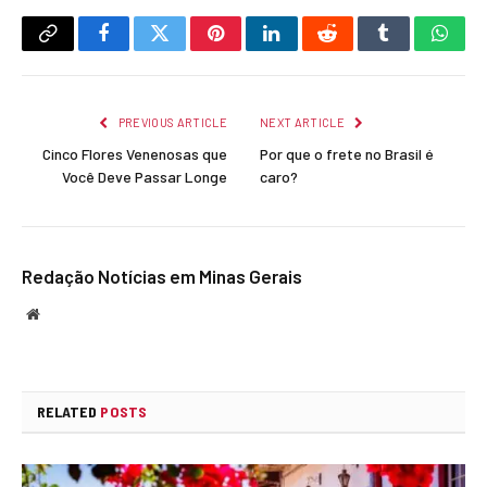
Copy
Facebook
Twitter
Pinterest
LinkedIn
Reddit
Tumblr
What
Link
PREVIOUS ARTICLE
NEXT ARTICLE
Cinco Flores Venenosas que
Por que o frete no Brasil é
Você Deve Passar Longe
caro?
Redação Notícias em Minas Gerais
Website
RELATED
POSTS