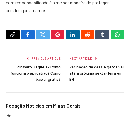
com responsabilidade é a melhor maneira de proteger
aqueles que amamos.
Copy
Facebook
Twitter
Pinterest
LinkedIn
Reddit
Tumblr
What
Link
PREVIOUS ARTICLE
NEXT ARTICLE
PGSharp: O que é? Como
Vacinação de cães e gatos vai
funciona o aplicativo? Como
até a próxima sexta-feira em
baixar grátis?
BH
Redação Notícias em Minas Gerais
Website