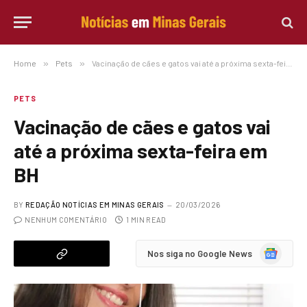
Home
»
Pets
»
Vacinação de cães e gatos vai até a próxima sexta-feira em BH
PETS
Vacinação de cães e gatos vai
até a próxima sexta-feira em
BH
BY
REDAÇÃO NOTÍCIAS EM MINAS GERAIS
20/03/2026
NENHUM COMENTÁRIO
1 MIN READ
Google
Nos siga no Google News
News