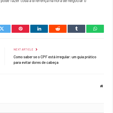
pode fazer toda a diferença na hora de negociar o
k
Twitter
Pinterest
LinkedIn
Reddit
Tumblr
WhatsAp
NEXT ARTICLE
Como saber se o CPF está irregular: um guia prático
para evitar dores de cabeça
Websit