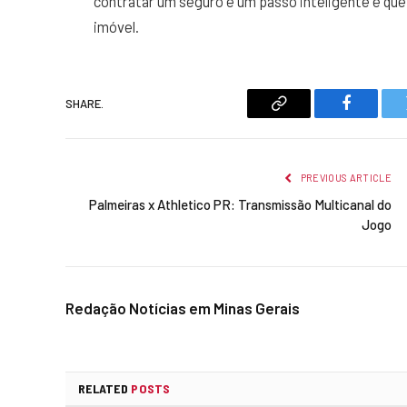
contratar um seguro é um passo inteligente e que 
imóvel.
SHARE.
Copy
Faceboo
Link
PREVIOUS ARTICLE
Palmeiras x Athletico PR: Transmissão Multicanal do
Jogo
Redação Notícias em Minas Gerais
RELATED
POSTS