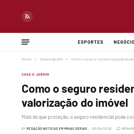
RSS
ESPORTES
NEGÓCI
Home
»
Casa e Jardim
»
Como o seguro residencial pode ajudar
CASA E JARDIM
Como o seguro residen
valorização do imóvel
Mais do que proteção, o seguro residencial pode co
BY
REDAÇÃO NOTÍCIAS EM MINAS GERAIS
30/04/2026
NENHU