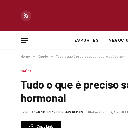
RSS
ESPORTES
NEGÓCI
Home
»
Saúde
»
Tudo o que é preciso saber sobre saúde horm
SAÚDE
Tudo o que é preciso 
hormonal
BY
REDAÇÃO NOTÍCIAS EM MINAS GERAIS
06/04/2026
NENHU
Copy Link