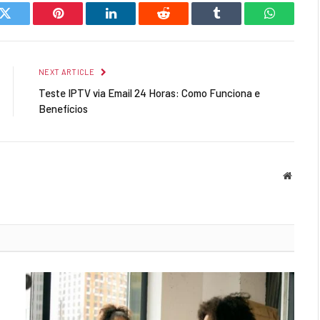
k
Twitter
Pinterest
LinkedIn
Reddit
Tumblr
WhatsAp
NEXT ARTICLE
Teste IPTV via Email 24 Horas: Como Funciona e
Benefícios
Websit