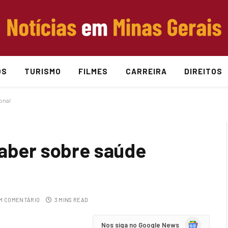
OS
TURISMO
FILMES
CARREIRA
DIREITOS
onal
saber sobre saúde
M COMENTÁRIO
3 MINS READ
Google
Nos siga no Google News