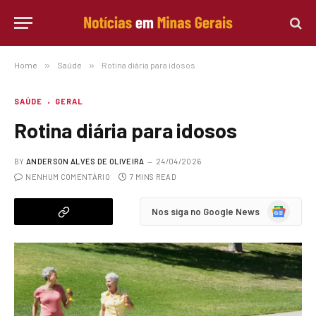
Home
»
Saúde
»
Rotina diária para idosos
SAÚDE
GERAL
Rotina diária para idosos
BY
ANDERSON ALVES DE OLIVEIRA
24/04/2026
NENHUM COMENTÁRIO
7 MINS READ
Google
Nos siga no Google News
News