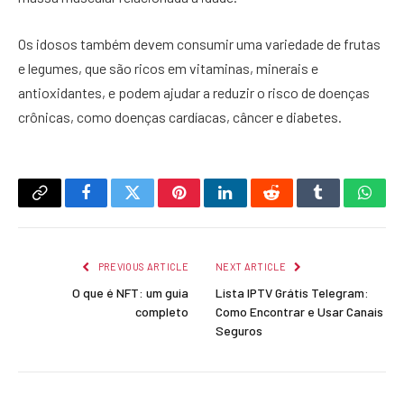
Os idosos também devem consumir uma variedade de frutas
e legumes, que são ricos em vitaminas, minerais e
antioxidantes, e podem ajudar a reduzir o risco de doenças
crônicas, como doenças cardíacas, câncer e diabetes.
Copy
Facebook
Twitter
Pinterest
LinkedIn
Reddit
Tumblr
What
Link
PREVIOUS ARTICLE
NEXT ARTICLE
O que é NFT: um guia
Lista IPTV Grátis Telegram:
completo
Como Encontrar e Usar Canais
Seguros