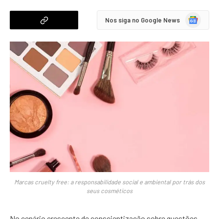
Google
Nos siga no Google News
News
Marcas cruelty free: a responsabilidade social e ambiental por trás dos
seus cosméticos
No cenário crescente de conscientização sobre questões