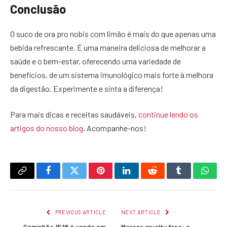
Conclusão
O suco de ora pro nobis com limão é mais do que apenas uma
bebida refrescante. É uma maneira deliciosa de melhorar a
saúde e o bem-estar, oferecendo uma variedade de
benefícios, de um sistema imunológico mais forte à melhora
da digestão. Experimente e sinta a diferença!
Para mais dicas e receitas saudáveis,
continue lendo os
artigos do nosso blog
. Acompanhe-nos!
Copy
Facebook
Twitter
Pinterest
LinkedIn
Reddit
Tumblr
What
Link
PREVIOUS ARTICLE
NEXT ARTICLE
Caminhão 1518 à venda em
Marcas cruelty free: a