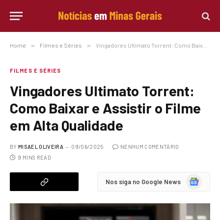
Home
»
Filmes e Séries
»
Vingadores Ultimato Torrent: Como Baixar e Assistir o Filme em Alta Qualidade
FILMES E SÉRIES
Vingadores Ultimato Torrent:
Como Baixar e Assistir o Filme
em Alta Qualidade
BY
MISAEL OLIVEIRA
09/06/2025
NENHUM COMENTÁRIO
9 MINS READ
Google
Nos siga no Google News
News