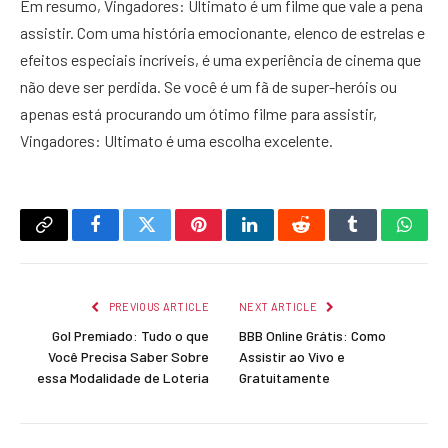
Em resumo, Vingadores: Ultimato é um filme que vale a pena
assistir. Com uma história emocionante, elenco de estrelas e
efeitos especiais incríveis, é uma experiência de cinema que
não deve ser perdida. Se você é um fã de super-heróis ou
apenas está procurando um ótimo filme para assistir,
Vingadores: Ultimato é uma escolha excelente.
Copy
Facebook
Twitter
Pinterest
LinkedIn
Reddit
Tumblr
What
Link
PREVIOUS ARTICLE
NEXT ARTICLE
Gol Premiado: Tudo o que
BBB Online Grátis: Como
Você Precisa Saber Sobre
Assistir ao Vivo e
essa Modalidade de Loteria
Gratuitamente