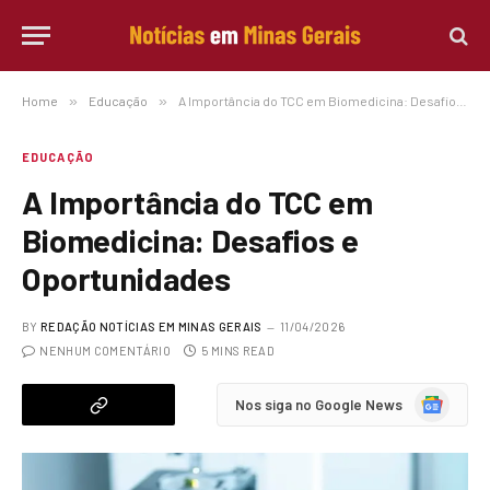
Home
»
Educação
»
A Importância do TCC em Biomedicina: Desafios e Oportunidades
EDUCAÇÃO
A Importância do TCC em
Biomedicina: Desafios e
Oportunidades
BY
REDAÇÃO NOTÍCIAS EM MINAS GERAIS
11/04/2026
NENHUM COMENTÁRIO
5 MINS READ
Google
Nos siga no Google News
News