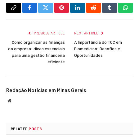
Copy
Facebook
Twitter
Pinterest
LinkedIn
Reddit
Tumblr
What
Link
PREVIOUS ARTICLE
NEXT ARTICLE
Como organizar as finanças
A Importância do TCC em
da empresa: dicas essenciais
Biomedicina: Desafios e
para uma gestão financeira
Oportunidades
eficiente
Redação Notícias em Minas Gerais
Website
RELATED
POSTS