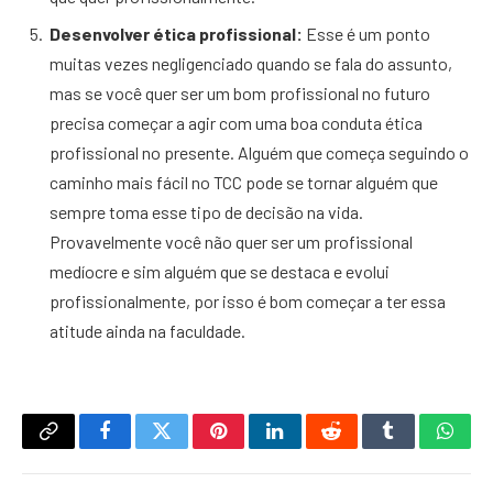
Desenvolver ética profissional:
Esse é um ponto
muitas vezes negligenciado quando se fala do assunto,
mas se você quer ser um bom profissional no futuro
precisa começar a agir com uma boa conduta ética
profissional no presente. Alguém que começa seguindo o
caminho mais fácil no TCC pode se tornar alguém que
sempre toma esse tipo de decisão na vida.
Provavelmente você não quer ser um profissional
medíocre e sim alguém que se destaca e evolui
profissionalmente, por isso é bom começar a ter essa
atitude ainda na faculdade.
Copy
Facebook
Twitter
Pinterest
LinkedIn
Reddit
Tumblr
What
Link