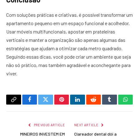
Com soluções práticas e criativas, é possível transformar um
apartamento pequeno em um espaço funcional e acolhedor.
Usar móveis multifuncionais, apostar em prateleiras
verticais e manter a organização são apenas algumas das
estratégias que ajudam a otimizar cada metro quadrado.
Seguindo essas dicas, você pode criar um ambiente que seja
não só prático, mas também agradável e aconchegante para
viver.
Copy
Facebook
Twitter
Pinterest
LinkedIn
Reddit
Tumblr
What
Link
PREVIOUS ARTICLE
NEXT ARTICLE
MINEIROS INVESTEM EM
Clareador dental dói a