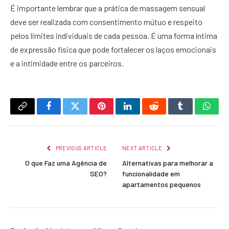
É importante lembrar que a prática de massagem sensual
deve ser realizada com consentimento mútuo e respeito
pelos limites individuais de cada pessoa. É uma forma íntima
de expressão física que pode fortalecer os laços emocionais
e a intimidade entre os parceiros.
Copy
Facebook
Twitter
Pinterest
LinkedIn
Reddit
Tumblr
What
Link
PREVIOUS ARTICLE
NEXT ARTICLE
O que Faz uma Agência de
Alternativas para melhorar a
SEO?
funcionalidade em
apartamentos pequenos