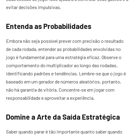
evitar decisões impulsivas.
Entenda as Probabilidades
Embora não seja possível prever com precisão o resultado
de cada rodada, entender as probabilidades envolvidas no
jogo é fundamental para uma estratégia eficaz. Observe o
comportamento do multiplicador ao longo das rodadas,
identificando padrões e tendências. Lembre-se que o jogo é
baseado em um gerador de números aleatórios, portanto,
não há garantia de vitória. Concentre-se em jogar com
responsabilidade e aproveitar a experiência.
Domine a Arte da Saída Estratégica
Saber quando parar é tão importante quanto saber quando