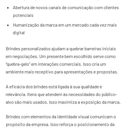
Abertura de novos canais de comunicação com clientes
potenciais
Humanização da marca em um mercado cada vez mais
digital
Brindes personalizados ajudam a quebrar barreiras iniciais
em negociações. Um presente bem escolhido serve como
“quebra-gelo” em interações comerciais. Isso cria um
ambiente mais receptivo para apresentações e propostas.
A eficácia dos brindes está ligada à sua qualidade e
relevância. Itens que atendem às necessidades do público-
alvo são mais usados. Isso maximiza a exposição da marca.
Brindes com elementos da identidade visual comunicam o
propósito da empresa. Isso reforça o posicionamento da