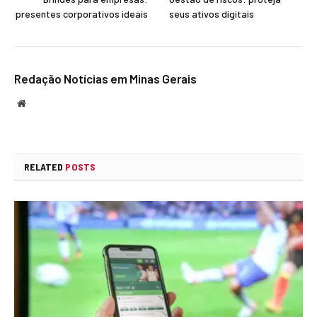
presentes corporativos ideais
seus ativos digitais
Redação Notícias em Minas Gerais
Website
RELATED
POSTS