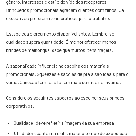
gênero, interesses e estilo de vida dos receptores.
Brinquedos promocionais agradam clientes com filhos. Já
executivos preferem itens práticos para o trabalho.
Estabeleça o orçamento disponível antes. Lembre-se:
qualidade supera quantidade. É melhor oferecer menos
brindes de melhor qualidade que muitos itens frágeis.
A sazonalidade influencia na escolha dos materiais
promocionais. Squeezes e sacolas de praia são ideais para o
verão. Canecas térmicas fazem mais sentido no inverno.
Considere os seguintes aspectos ao escolher seus brindes
corporativos:
Qualidade: deve refletir a imagem da sua empresa
Utilidade: quanto mais útil, maior o tempo de exposição