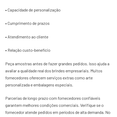
• Capacidade de personalização
• Cumprimento de prazos
• Atendimento ao cliente
• Relação custo-benefício
Peça amostras antes de fazer grandes pedidos. Isso ajuda a
avaliar a qualidade real dos brindes empresariais. Muitos
fornecedores oferecem serviços extras como arte
personalizada e embalagens especiais.
Parcerias de longo prazo com fornecedores confiáveis
garantem melhores condições comerciais. Verifique se o
fornecedor atende pedidos em períodos de alta demanda. No