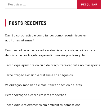
POSTS RECENTES
Cartão corporativo e compliance: como reduzir riscos em
auditorias internas?
Como escolher a melhor rota rodoviária para viajar: dicas para
definir o melhor trajeto e garantir uma viagem tranquila
Tecnologia aprimora cálculo de preço frete cegonha no transporte
Terceirização e ensino a distância nos negócios
Valorização imobiliária e manutenção técnica de lares
Personalização e estilo em lares modernos
Tecnologia e relaxamento em ambientes domésticos