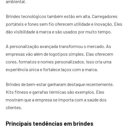
ambiental.
Brindes tecnológicos também estão em alta. Carregadores
portáteis e fones sem fio oferecem utilidade e inovação. Eles
dão visibilidade à marca e são usados por muito tempo.
A personalização avançada transformou o mercado. As
empresas vão além de logotipos simples. Elas oferecem
cores, formatos e nomes personalizados. Isso cria uma
experiência única e fortalece laços com a marca.
Brindes de bem-estar ganharam destaque recentemente.
Kits fitness e garrafas térmicas são exemplos. Eles
mostram que a empresa se importa com a saúde dos
clientes.
Principais tendências em brindes