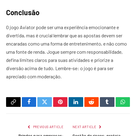
Conclusão
O jogo Aviator pode ser uma experiência emocionante e
divertida, mas é crucial lembrar que as apostas devem ser
encaradas como uma forma de entretenimento, e não como
uma fonte de renda. Jogue sempre com responsabilidade,
defina limites claros para suas atividades e priorize a
diversão acima de tudo. Lembre-se: o jogo é para ser
apreciado com moderação.
Copy
Facebook
Twitter
Pinterest
LinkedIn
Reddit
Tumblr
What
Link
PREVIOUS ARTICLE
NEXT ARTICLE
Brindes para empresas:
Gestão de riscos: proteja