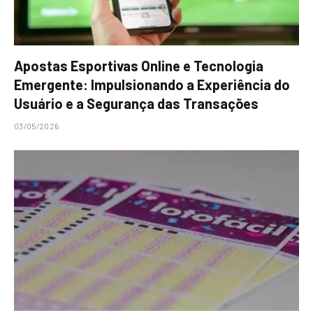
Apostas Esportivas Online e Tecnologia
Emergente: Impulsionando a Experiência do
Usuário e a Segurança das Transações
03/05/2026