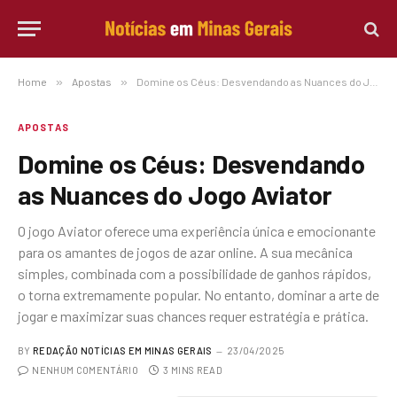
Home
»
Apostas
»
Domine os Céus: Desvendando as Nuances do Jogo Aviator
APOSTAS
Domine os Céus: Desvendando
as Nuances do Jogo Aviator
O jogo Aviator oferece uma experiência única e emocionante
para os amantes de jogos de azar online. A sua mecânica
simples, combinada com a possibilidade de ganhos rápidos,
o torna extremamente popular. No entanto, dominar a arte de
jogar e maximizar suas chances requer estratégia e prática.
BY
REDAÇÃO NOTÍCIAS EM MINAS GERAIS
23/04/2025
NENHUM COMENTÁRIO
3 MINS READ