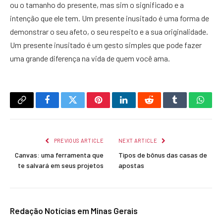
ou o tamanho do presente, mas sim o significado e a
intenção que ele tem. Um presente inusitado é uma forma de
demonstrar o seu afeto, o seu respeito e a sua originalidade.
Um presente inusitado é um gesto simples que pode fazer
uma grande diferença na vida de quem você ama.
Copy
Facebook
Twitter
Pinterest
LinkedIn
Reddit
Tumblr
What
Link
PREVIOUS ARTICLE
NEXT ARTICLE
Canvas: uma ferramenta que
Tipos de bônus das casas de
te salvará em seus projetos
apostas
Redação Notícias em Minas Gerais