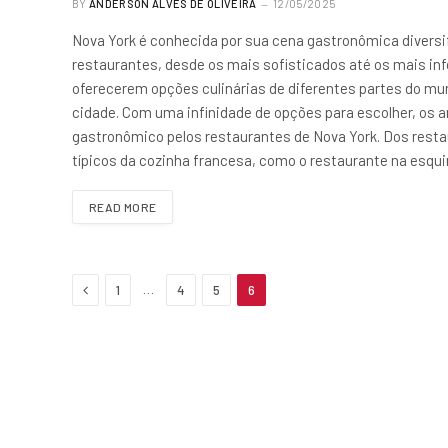
BY
ANDERSON ALVES DE OLIVEIRA
12/05/2025
Nova York é conhecida por sua cena gastronômica diversif
restaurantes, desde os mais sofisticados até os mais in
oferecerem opções culinárias de diferentes partes do mun
cidade. Com uma infinidade de opções para escolher, os
gastronômico pelos restaurantes de Nova York. Dos res
típicos da cozinha francesa, como o restaurante na esquin
READ MORE
Previous
…
1
4
5
6