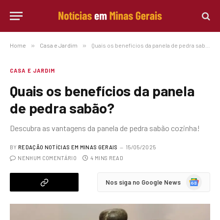
Home
»
Casa e Jardim
»
Quais os benefícios da panela de pedra sabão?
CASA E JARDIM
Quais os benefícios da panela
de pedra sabão?
Descubra as vantagens da panela de pedra sabão cozinha!
BY
REDAÇÃO NOTÍCIAS EM MINAS GERAIS
15/05/2025
NENHUM COMENTÁRIO
4 MINS READ
Google
Nos siga no Google News
News