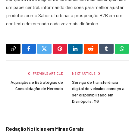
um papel central, informando decisões para melhor ajustar
produtos como Sabor e turbinar a prospecção B2B em um
contexto de mercado cada vez mais dinâmico.
Copy
Facebook
Twitter
Pinterest
LinkedIn
Reddit
Tumblr
What
Link
PREVIOUS ARTICLE
NEXT ARTICLE
Aquisições e Estratégias de
Serviço de transferência
Consolidação de Mercado
digital de veículos começa a
ser disponibilizado em
Divinópolis, MG
Redação Notícias em Minas Gerais