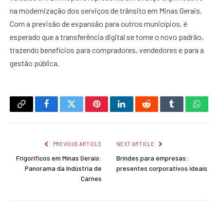
na modernização dos serviços de trânsito em Minas Gerais.
Com a previsão de expansão para outros municípios, é
esperado que a transferência digital se torne o novo padrão,
trazendo benefícios para compradores, vendedores e para a
gestão pública.
Copy
Facebook
Twitter
Pinterest
LinkedIn
Reddit
Tumblr
What
Link
PREVIOUS ARTICLE
NEXT ARTICLE
Frigoríficos em Minas Gerais:
Brindes para empresas:
Panorama da Indústria de
presentes corporativos ideais
Carnes