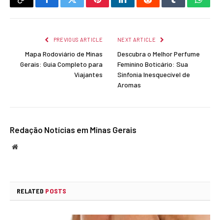
Copy
Facebook
Twitter
Pinterest
LinkedIn
Reddit
Tumblr
What
Link
PREVIOUS ARTICLE
NEXT ARTICLE
Mapa Rodoviário de Minas
Descubra o Melhor Perfume
Gerais: Guia Completo para
Feminino Boticário: Sua
Viajantes
Sinfonia Inesquecível de
Aromas
Redação Notícias em Minas Gerais
Website
RELATED
POSTS