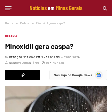
Home
»
Beleza
»
Minoxidil gera caspa?
BELEZA
Minoxidil gera caspa?
BY
REDAÇÃO NOTÍCIAS EM MINAS GERAIS
21/03/2026
NENHUM COMENTÁRIO
10 MINS READ
Google
Nos siga no Google News
News