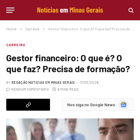
Home
»
Carreira
»
Gestor financeiro: O que é? O que faz? Precisa de formação?
CARREIRA
Gestor financeiro: O que é? O
que faz? Precisa de formação?
BY
REDAÇÃO NOTÍCIAS EM MINAS GERAIS
17/03/2026
NENHUM COMENTÁRIO
6 MINS READ
Google
Nos siga no Google News
News