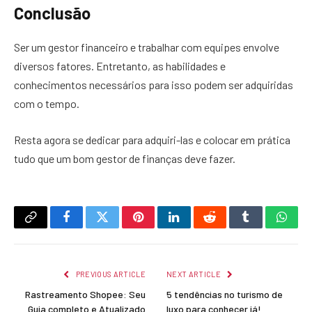
Conclusão
Ser um gestor financeiro e trabalhar com equipes envolve
diversos fatores. Entretanto, as habilidades e
conhecimentos necessários para isso podem ser adquiridas
com o tempo.
Resta agora se dedicar para adquiri-las e colocar em prática
tudo que um bom gestor de finanças deve fazer.
Copy
Facebook
Twitter
Pinterest
LinkedIn
Reddit
Tumblr
What
Link
PREVIOUS ARTICLE
NEXT ARTICLE
Rastreamento Shopee: Seu
5 tendências no turismo de
Guia completo e Atualizado
luxo para conhecer já!