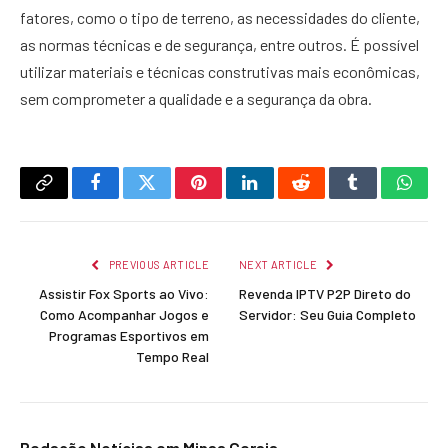
fatores, como o tipo de terreno, as necessidades do cliente,
as normas técnicas e de segurança, entre outros. É possível
utilizar materiais e técnicas construtivas mais econômicas,
sem comprometer a qualidade e a segurança da obra.
Copy
Facebook
Twitter
Pinterest
LinkedIn
Reddit
Tumblr
What
Link
PREVIOUS ARTICLE
NEXT ARTICLE
Assistir Fox Sports ao Vivo:
Revenda IPTV P2P Direto do
Como Acompanhar Jogos e
Servidor: Seu Guia Completo
Programas Esportivos em
Tempo Real
Redação Notícias em Minas Gerais