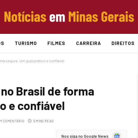
OS
TURISMO
FILMES
CARREIRA
DIREITOS
ma segura: Um guia prático e confiável
no Brasil de forma
o e confiável
M COMENTÁRIO
5 MINS READ
Google
Nos siga no Google News