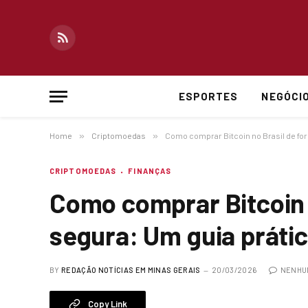
RSS
ESPORTES
NEGÓCI
Home
»
Criptomoedas
»
Como comprar Bitcoin no Brasil de for
CRIPTOMOEDAS
FINANÇAS
Como comprar Bitcoin 
segura: Um guia prátic
BY
REDAÇÃO NOTÍCIAS EM MINAS GERAIS
20/03/2026
NENHU
Copy Link