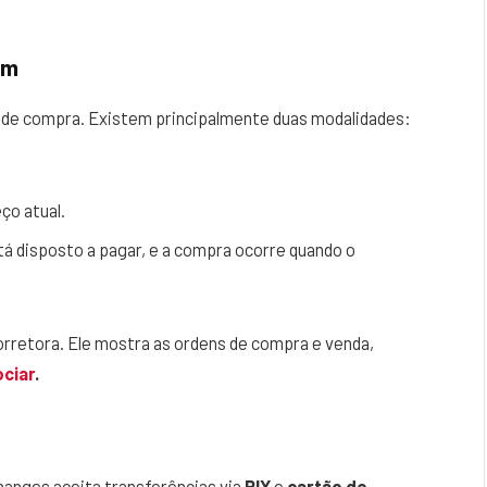
em
s de compra. Existem principalmente duas modalidades:
ço atual.
á disposto a pagar, e a compra ocorre quando o
orretora. Ele mostra as ordens de compra e venda,
ciar
.
anges aceita transferências via
PIX
e
cartão de