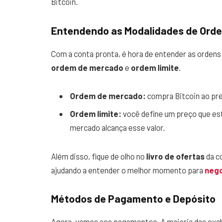
Bitcoin.
Entendendo as Modalidades de Ord
Com a conta pronta, é hora de entender as orden
ordem de mercado
e
ordem limite
.
Ordem de mercado:
compra Bitcoin ao pre
Ordem limite:
você define um preço que est
mercado alcança esse valor.
Além disso, fique de olho no
livro de ofertas
da c
ajudando a entender o melhor momento para
nego
Métodos de Pagamento e Depósito
Agora, vamos aos pagamentos. A maioria das exch