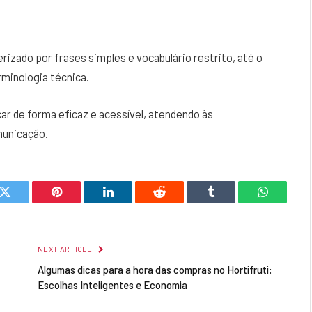
erizado por frases simples e vocabulário restrito, até o
rminologia técnica.
ar de forma eficaz e acessível, atendendo às
municação.
k
Twitter
Pinterest
LinkedIn
Reddit
Tumblr
WhatsAp
NEXT ARTICLE
Algumas dicas para a hora das compras no Hortifruti:
Escolhas Inteligentes e Economia