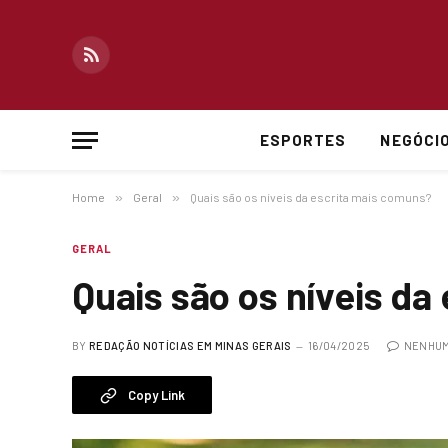
RSS
ESPORTES
NEGÓCI
Home
»
Geral
»
Quais são os níveis da escrita mais comuns?
GERAL
Quais são os níveis da
BY
REDAÇÃO NOTÍCIAS EM MINAS GERAIS
16/04/2025
NENHUM
Copy Link