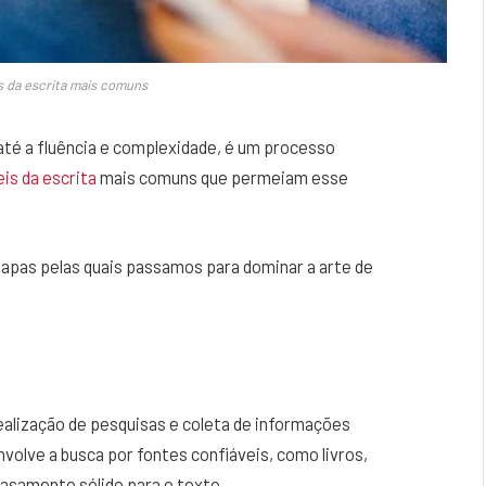
is da escrita mais comuns
 até a fluência e complexidade, é um processo
eis da escrita
mais comuns que permeiam esse
pas pelas quais passamos para dominar a arte de
realização de pesquisas e coleta de informações
nvolve a busca por fontes confiáveis, como livros,
basamento sólido para o texto.