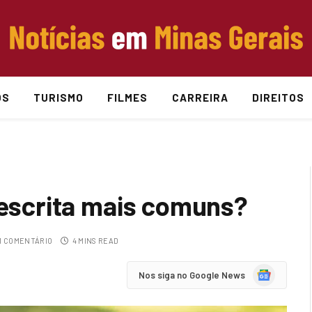
OS
TURISMO
FILMES
CARREIRA
DIREITOS
 escrita mais comuns?
 COMENTÁRIO
4 MINS READ
Google
Nos siga no Google News
News