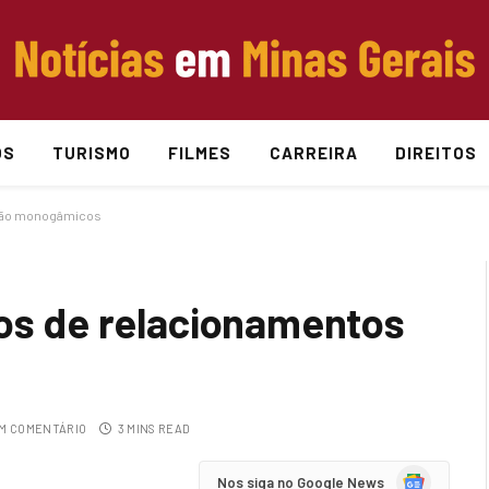
OS
TURISMO
FILMES
CARREIRA
DIREITOS
 não monogâmicos
ios de relacionamentos
M COMENTÁRIO
3 MINS READ
Google
Nos siga no Google News