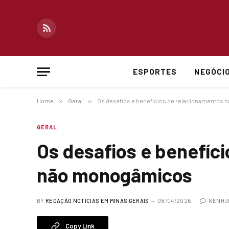
RSS
ESPORTES
NEGÓCI
Home
»
Geral
»
Os desafios e benefícios de relacionamentos
GERAL
Os desafios e benefíc
não monogâmicos
BY
REDAÇÃO NOTÍCIAS EM MINAS GERAIS
08/04/2026
NENHU
Copy Link