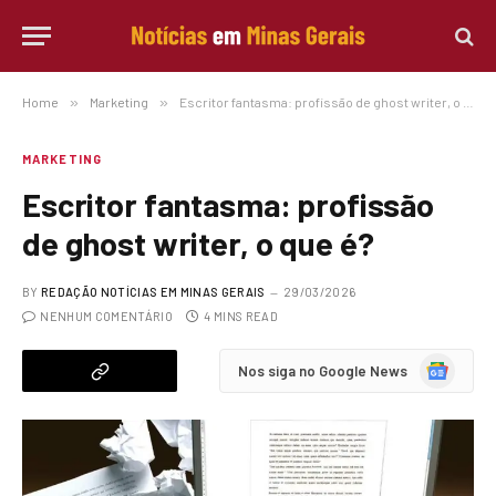
Home
»
Marketing
»
Escritor fantasma: profissão de ghost writer, o que é?
MARKETING
Escritor fantasma: profissão
de ghost writer, o que é?
BY
REDAÇÃO NOTÍCIAS EM MINAS GERAIS
29/03/2026
NENHUM COMENTÁRIO
4 MINS READ
Google
Nos siga no Google News
News