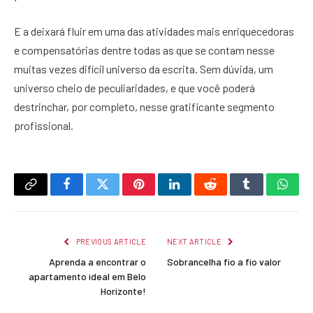
E a deixará fluir em uma das atividades mais enriquecedoras
e compensatórias dentre todas as que se contam nesse
muitas vezes difícil universo da escrita. Sem dúvida, um
universo cheio de peculiaridades, e que você poderá
destrinchar, por completo, nesse gratificante segmento
profissional.
Copy
Facebook
Twitter
Pinterest
LinkedIn
Reddit
Tumblr
What
Link
PREVIOUS ARTICLE
NEXT ARTICLE
Aprenda a encontrar o
Sobrancelha fio a fio valor
apartamento ideal em Belo
Horizonte!