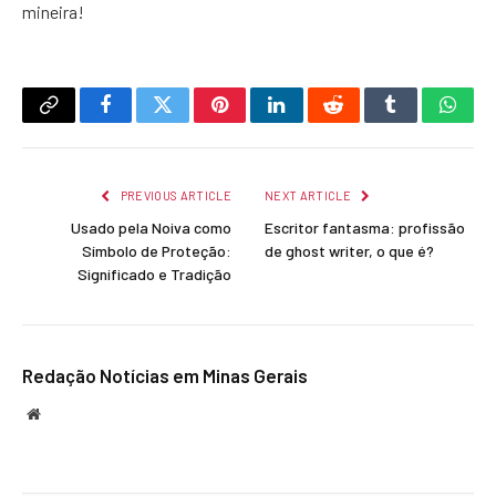
mineira!
Copy
Facebook
Twitter
Pinterest
LinkedIn
Reddit
Tumblr
What
Link
PREVIOUS ARTICLE
NEXT ARTICLE
Usado pela Noiva como
Escritor fantasma: profissão
Símbolo de Proteção:
de ghost writer, o que é?
Significado e Tradição
Redação Notícias em Minas Gerais
Website